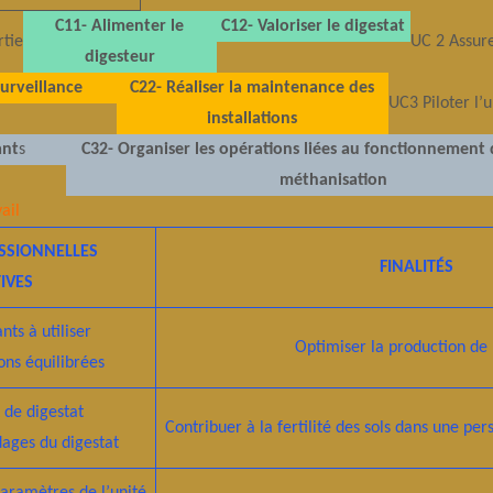
C11- Alimenter le
C12- Valoriser le digestat
rtie
UC 2 Assur
digesteur
surveillance
C22- Réaliser la maintenance des
UC3 Piloter l’
installations
ant
s
C32- Organiser les opérations liées au fonctionnement 
méthanisation
vail
SSIONNELLES
FINALITÉS
TIVES
nts à utiliser
Optimiser la production de
ions équilibrées
 de digestat
Contribuer à la fertilité des sols dans une pe
ages du digestat