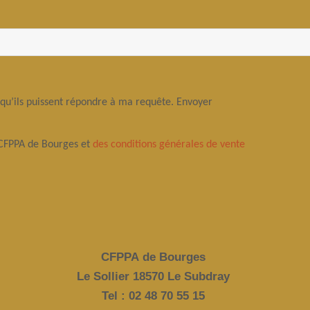
 qu’ils puissent répondre à ma requête. Envoyer
 CFPPA de Bourges et
des conditions générales de vente
CFPPA de Bourges
Le Sollier 18570 Le Subdray
Tel : 02 48 70 55 15