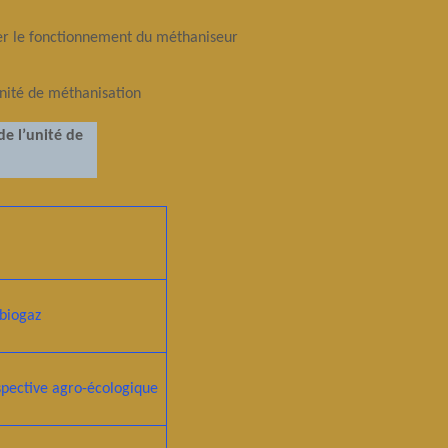
er le fonctionnement du méthaniseur
unité de méthanisation
de l’unité de
 biogaz
rspective agro-écologique