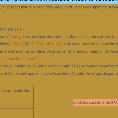
cat de Spécialisation responsable d’unité de méthanisa
CS est accessible aux candidats majeurs titulaires des diplômes suivan
 ;
ion agricole ;
eau IV, enregistrés au répertoire national des certifications professio
rticles
L. 331-2
(3°),
R. 331-1
et
D. 343-4
du code rural et de la pêche 
ement être admis sur décision prise par le directeur régional de l’ali
pêche maritime susvisé
.
urée au minimum 12 semaines en centre et 12 semaines en entrepri
 et 385 en entreprise, a cela il convient d’ajouter le temps du parc
é de méthanisation
Le CS est constitué de 3 Un