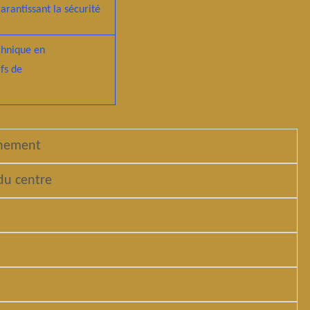
arantissant la sécurité
chnique en
fs de
gnement
du centre