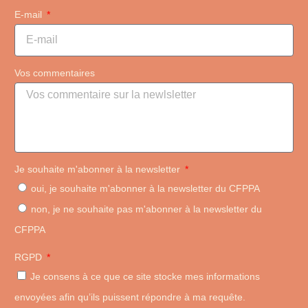
E-mail
Vos commentaires
Je souhaite m'abonner à la newsletter
Newsletter cfppa
par CFPPA 18
oui, je souhaite m'abonner à la newsletter du CFPPA
non, je ne souhaite pas m'abonner à la newsletter du
CFPPA
RGPD
Je consens à ce que ce site stocke mes informations
envoyées afin qu’ils puissent répondre à ma requête.