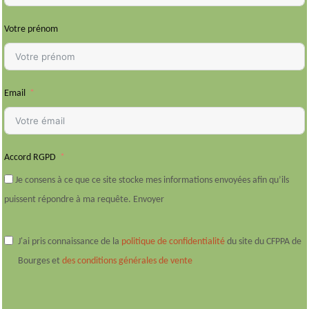
Votre prénom
Email
Accord RGPD
Je consens à ce que ce site stocke mes informations envoyées afin qu’ils
puissent répondre à ma requête. Envoyer
J'ai pris connaissance de la
politique de confidentialité
du site du CFPPA de
Bourges et
des conditions générales de vente