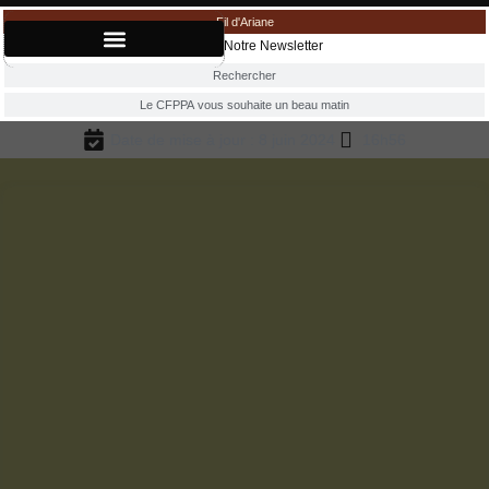
Fil d'Ariane
Accueil
»
Notre Newsletter
Rechercher
Le CFPPA vous souhaite un beau matin
Date de mise à jour : 8 juin 2024
16h56