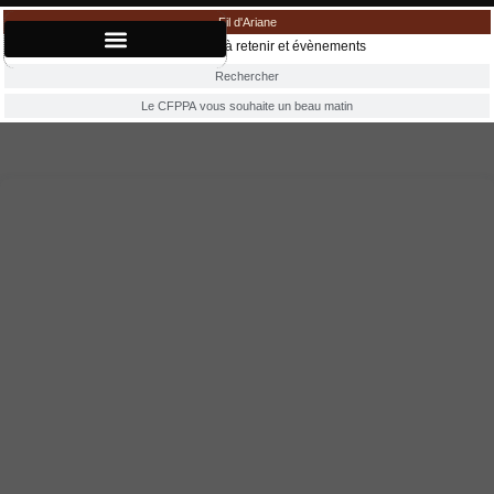
Fil d'Ariane
Accueil
»
Dates à retenir et évènements
Rechercher
Le CFPPA vous souhaite un beau matin