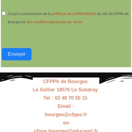
J'ai pris connaissance de la
politique de confidentialité
du site du CFPPA de
Bourges et
des conditions générales de vente
Envoyer
CFPPA de Bourges
Le Sollier 18570 Le Subdray
Tel : 02 48 70 55 15
Email :
bourges@cfppa.fr
ou
cfppa.bourges@educagri.fr