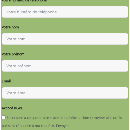
Votre numéro de téléphone
Votre nom
Votre prénom
Email
Accord RGPD
Je consens à ce que ce site stocke mes informations envoyées afin qu’ils
puissent répondre à ma requête. Envoyer