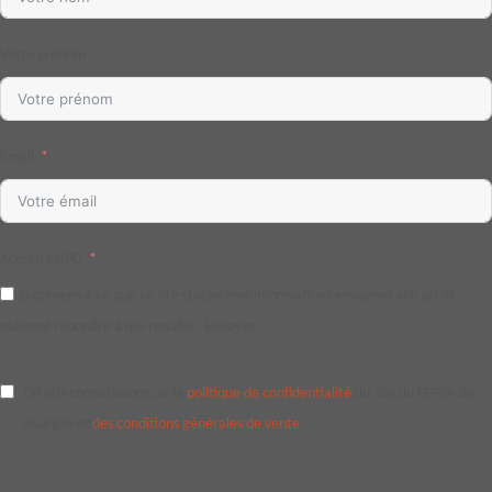
Votre prénom
Email
Accord RGPD
Je consens à ce que ce site stocke mes informations envoyées afin qu’ils
puissent répondre à ma requête. Envoyer
J'ai pris connaissance de la
politique de confidentialité
du site du CFPPA de
Bourges et
des conditions générales de vente