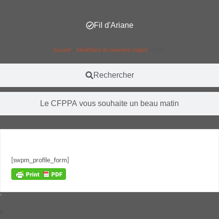
Fil d'Ariane
Accueil
»
Identifiant du membre (login)
»
Profil
Rechercher
Le CFPPA vous souhaite un beau matin
[swpm_profile_form]