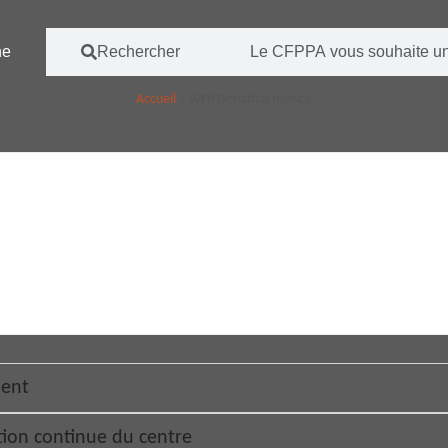
ne
Rechercher
Le CFPPA vous souhaite un
Accueil
»
WFP Donation Invoice
ment
tion continue du centre