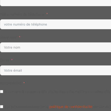
Votre numéro de téléphone
Votre nom
Email
Accord RGPD
Je consens à ce que ce site stocke mes informations envoyées afin
J'ai pris connaissance de la
politique de confidentialité
du site du