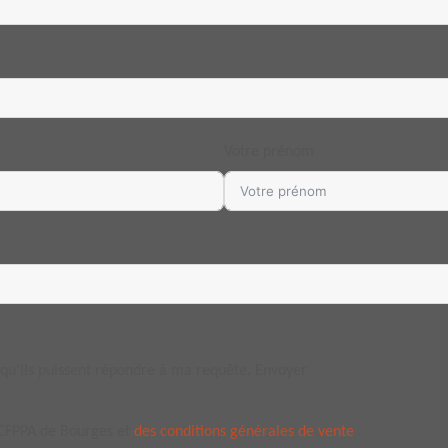
Votre prénom
 qu’ils puissent répondre à ma requête. Envoyer
 CFPPA de Bourges et
des conditions générales de vente