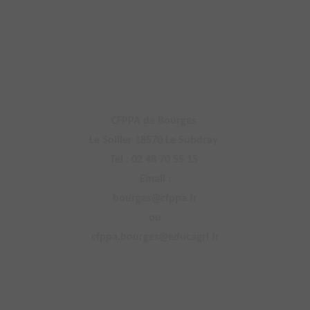
CFPPA de Bourges
Le Sollier 18570 Le Subdray
Tel : 02 48 70 55 15
Email :
bourges@cfppa.fr
ou
cfppa.bourges@educagri.fr