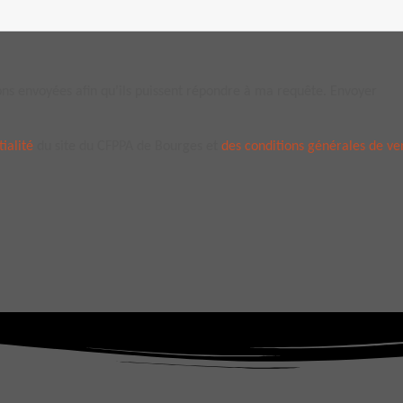
ons envoyées afin qu’ils puissent répondre à ma requête. Envoyer
ialité
du site du CFPPA de Bourges et
des conditions générales de v