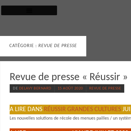
CATÉGORIE :
REVUE DE PRESSE
Revue de presse « Réussir »
DE
DELAVY BERNARD
15 AOÛT 2020
REVUE DE PRESSE
A LIRE DANS
RÉUSSIR GRANDES CULTURES
JUI
Les nouvelles solutions de récole des menues pailles / un syst