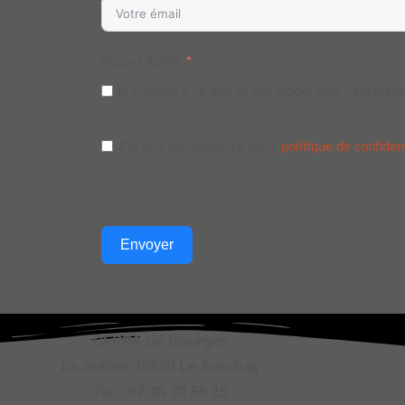
Accord RGPD
Je consens à ce que ce site stocke mes informati
J'ai pris connaissance de la
politique de confident
Envoyer
CFPPA de Bourges
Le Sollier 18570 Le Subdray
Tel : 02 48 70 55 15