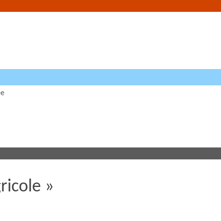
ée
ricole »