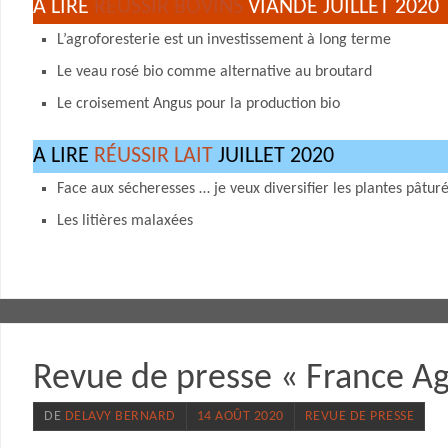
A LIRE
RÉUSSIR BOVINS
VIANDE JUILLET 2020
L’agroforesterie est un investissement à long terme
Le veau rosé bio comme alternative au broutard
Le croisement Angus pour la production bio
A LIRE
RÉUSSIR LAIT
JUILLET 2020
Face aux sécheresses … je veux diversifier les plantes pâtur
Les litières malaxées
Revue de presse « France Ag
DE
DELAVY BERNARD
14 AOÛT 2020
REVUE DE PRESSE