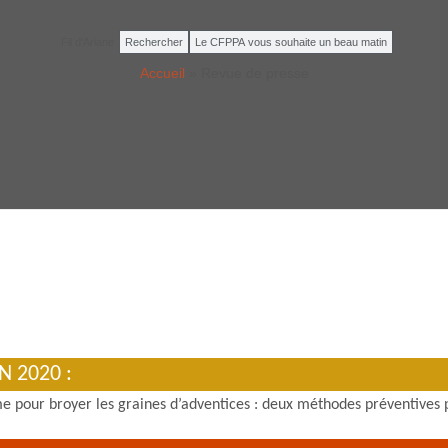
Fil d'Ariane
Rechercher
Le CFPPA vous souhaite un beau matin
Accueil
»
Revue de presse
N 2020 :
ème pour broyer les graines d’adventices : deux méthodes préventives